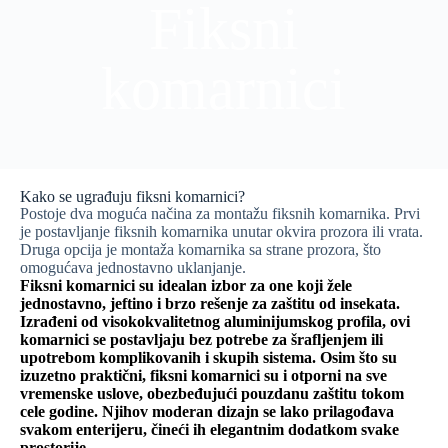
Fiksni
komarnici
Kako se ugrađuju fiksni komarnici?
Postoje dva moguća načina za montažu fiksnih komarnika. Prvi
je postavljanje fiksnih komarnika unutar okvira prozora ili vrata.
Druga opcija je montaža komarnika sa strane prozora, što
omogućava jednostavno uklanjanje.
Fiksni komarnici su idealan izbor za one koji žele
jednostavno, jeftino i brzo rešenje za zaštitu od insekata.
Izrađeni od visokokvalitetnog aluminijumskog profila, ovi
komarnici se postavljaju bez potrebe za šrafljenjem ili
upotrebom komplikovanih i skupih sistema. Osim što su
izuzetno praktični, fiksni komarnici su i otporni na sve
vremenske uslove, obezbeđujući pouzdanu zaštitu tokom
cele godine. Njihov moderan dizajn se lako prilagođava
svakom enterijeru, čineći ih elegantnim dodatkom svake
prostorije.