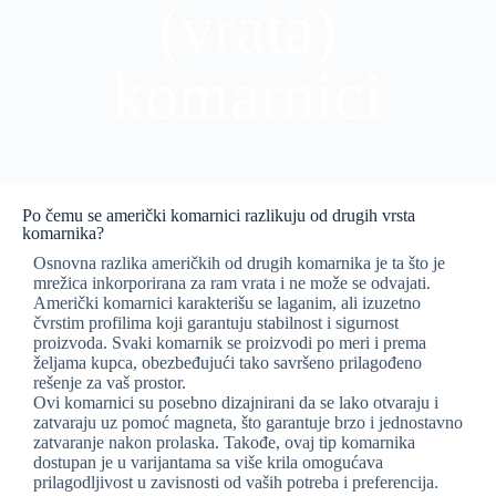
(vrata)
komarnici
Po čemu se američki komarnici razlikuju od drugih vrsta
komarnika?
Osnovna razlika američkih od drugih komarnika je ta što je
mrežica inkorporirana za ram vrata i ne može se odvajati.
Američki komarnici karakterišu se laganim, ali izuzetno
čvrstim profilima koji garantuju stabilnost i sigurnost
proizvoda. Svaki komarnik se proizvodi po meri i prema
željama kupca, obezbeđujući tako savršeno prilagođeno
rešenje za vaš prostor.
Ovi komarnici su posebno dizajnirani da se lako otvaraju i
zatvaraju uz pomoć magneta, što garantuje brzo i jednostavno
zatvaranje nakon prolaska. Takođe, ovaj tip komarnika
dostupan je u varijantama sa više krila omogućava
prilagodljivost u zavisnosti od vaših potreba i preferencija.