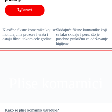
Pozovi
Klasične fiksne komarnike koji se
Skidajuće fiksne komarnike koji
montiraju na prozore i vrata i
se lako skidaju i peru, što je
ostaju fiksni tokom cele godine
posebno praktično za održavanje
higijene
Plise komarnici
Kako se plise komarnik ugrađuje?