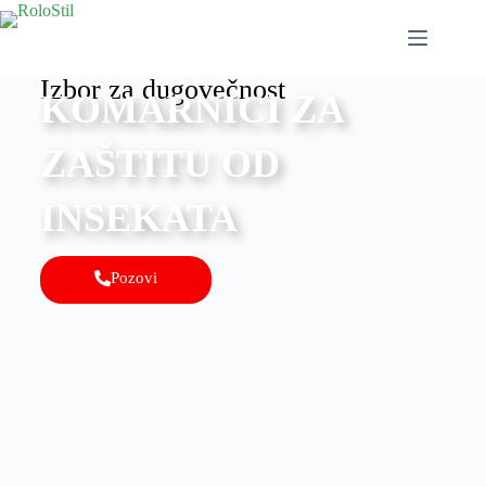
Izbor za dugovečnost
KOMARNICI ZA
ZAŠTITU OD
INSEKATA
Pozovi