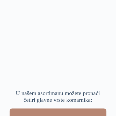
U našem asortimanu možete pronaći
četiri glavne vrste komarnika: