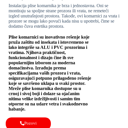
Instalacija plise komarnika je brza i jednostavna. Oni se
montiraju sa spoljne strane prozora ili vrata, ne remeteći
izgled unutrašnjosti prostora. Takođe, ovi komarnici za vrata i
prozore se mogu lako povući kada nisu u upotrebi, čime se
dodatno čuva estetika prostora.
Plise komarnici su inovativno rešenje koje
pruža zaštitu od insekata i istovremeno se
lako integriše sa ALU i PVC prozorima i
vratima. Njihova praktičnost,
funkcionalnost i dizajn čine ih sve
popularnijim izborom za moderna
domaćinstva. Izrađuju prema
specifikacijama vaših prozora i vrata,
osiguravajući potpuno prilagođeno rešenje
koje se savršeno uklapa u svaki prostor.
Mreže plise komarnika dostupne su u
crnoj i sivoj boji i dolaze sa ojačanim
nitima velike izdržljivosti i samim tim
otporne su na udare vetra i svakodnevno
habanje.
Pozovi