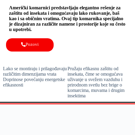
Američki komarnici predstavljaju elegantno rešenje za
zaštitu od insekata i omogućavaju lako rukovanje, baš
kao i sa običnim vratima. Ovaj tip komarnika specijalno
je dizajniran za različite namene i prostorije koje su često
u upotrebi.
Pozovi
Lako se montiraju i prilagođavaju
Pružaju efikasnu zaštitu od
različitim dimenzijama vrata
insekata, čime se omogućava
Doprinose povećanju energetske
uživanje u svežem vazduhu i
efikasnosti
prirodnom svetlu bez brige o
komarcima, muvama i drugim
insektima