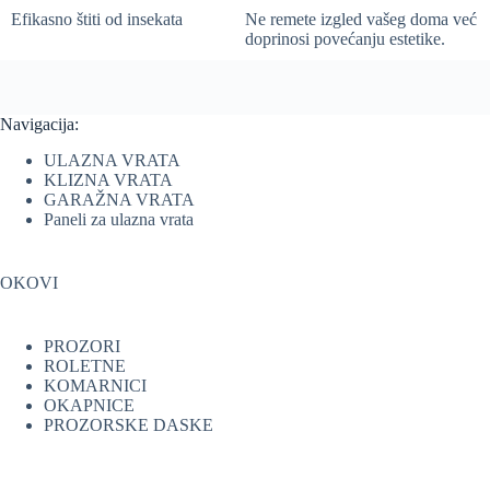
Efikasno štiti od insekata
Ne remete izgled vašeg doma već
doprinosi povećanju estetike.
Navigacija:
ULAZNA VRATA
KLIZNA VRATA
GARAŽNA VRATA
Paneli za ulazna vrata
OKOVI
PROZORI
ROLETNE
KOMARNICI
OKAPNICE
PROZORSKE DASKE