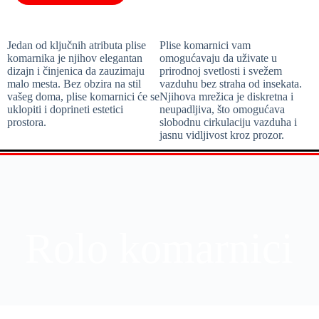
Jedan od ključnih atributa plise
Plise komarnici vam
komarnika je njihov elegantan
omogućavaju da uživate u
dizajn i činjenica da zauzimaju
prirodnoj svetlosti i svežem
malo mesta. Bez obzira na stil
vazduhu bez straha od insekata.
vašeg doma, plise komarnici će se
Njihova mrežica je diskretna i
uklopiti i doprineti estetici
neupadljiva, što omogućava
prostora.
slobodnu cirkulaciju vazduha i
jasnu vidljivost kroz prozor.
Rolo komarnici