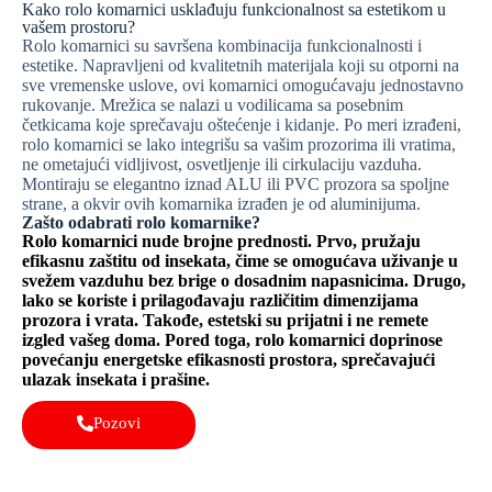
Kako rolo komarnici usklađuju funkcionalnost sa estetikom u
vašem prostoru?
Rolo komarnici su savršena kombinacija funkcionalnosti i
estetike. Napravljeni od kvalitetnih materijala koji su otporni na
sve vremenske uslove, ovi komarnici omogućavaju jednostavno
rukovanje. Mrežica se nalazi u vodilicama sa posebnim
četkicama koje sprečavaju oštećenje i kidanje. Po meri izrađeni,
rolo komarnici se lako integrišu sa vašim prozorima ili vratima,
ne ometajući vidljivost, osvetljenje ili cirkulaciju vazduha.
Montiraju se elegantno iznad ALU ili PVC prozora sa spoljne
strane, a okvir ovih komarnika izrađen je od aluminijuma.
Zašto odabrati rolo komarnike?
Rolo komarnici nude brojne prednosti. Prvo, pružaju
efikasnu zaštitu od insekata, čime se omogućava uživanje u
svežem vazduhu bez brige o dosadnim napasnicima. Drugo,
lako se koriste i prilagođavaju različitim dimenzijama
prozora i vrata. Takođe, estetski su prijatni i ne remete
izgled vašeg doma. Pored toga, rolo komarnici doprinose
povećanju energetske efikasnosti prostora, sprečavajući
ulazak insekata i prašine.
Pozovi